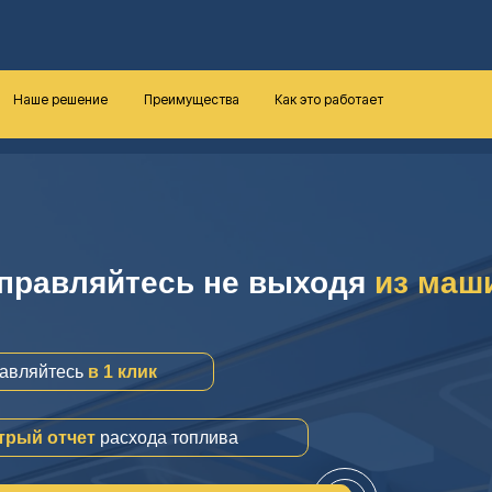
Наше решение
Преимущества
Как это работает
Прозрачность
Защита
правляйтесь не выходя
из маш
Отпуск топлива контролиру ется
Кассир абсолютно не участвует 
Умный пистолет с функцией (св
авляйтесь
в 1 клик
трый отчет
расхода топлива