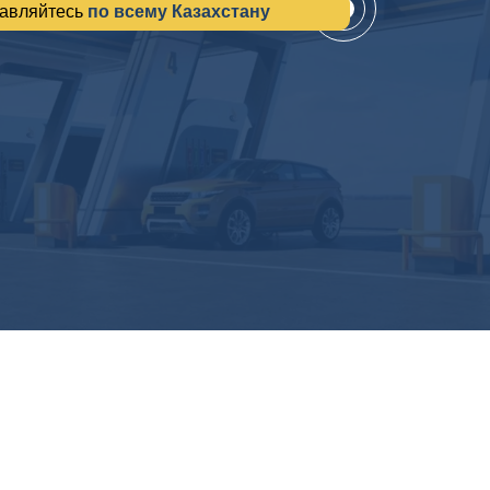
авляйтесь
по всему Казахстану