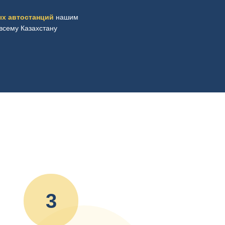
х автостанций
нашим
всему Казахстану
3