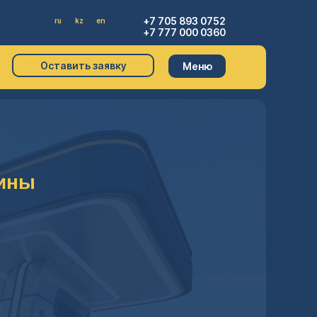
+7 705 893 0752
ru
kz
en
+7 777 000 0360
Оставить заявку
Меню
ины
 системой
в процессе
ой-чужой)