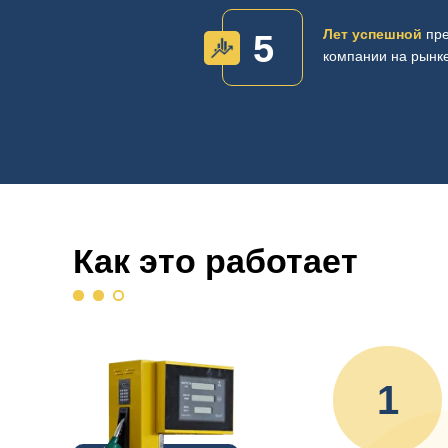
Лет успешной
пре
5
компании на рынк
Как это работает
1