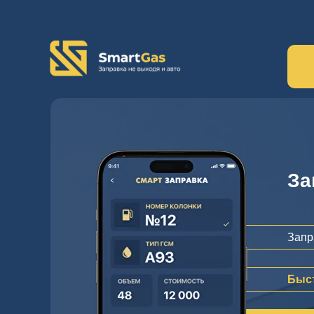
Отпуск топлива
За
Запр
Быс