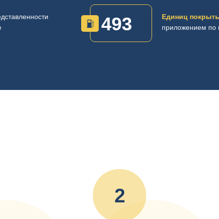
дставленности
Единиц покрыты
500
е
приложением по 
2