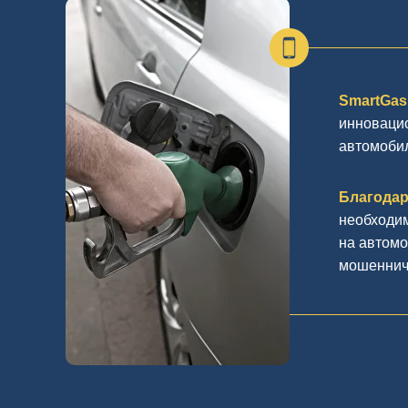
SmartGas
инноваци
автомоби
Благода
необходим
на автомо
мошеннич